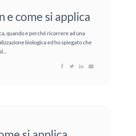
in e come si applica
lica, quando e perché ricorrere ad una
talizzazione biologica ed ho spiegato che
...
come si applica