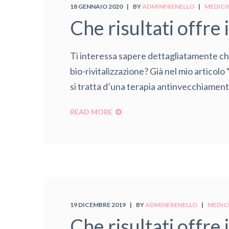
18 GENNAIO 2020
BY
ADMINFRENELLO
MEDICI
Che risultati offre 
Ti interessa sapere dettagliatamente che 
bio-rivitalizzazione? Già nel mio articolo
si tratta d’una terapia antinvecchiamento
READ MORE
19 DICEMBRE 2019
BY
ADMINFRENELLO
MEDIC
Che risultati offre 