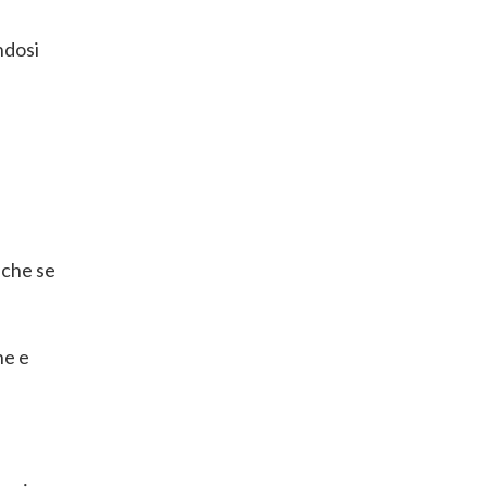
ndosi
anche se
ne e