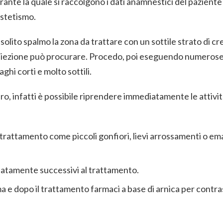
ante la quale si raccolgono i dati anamnestici del paziente 
estetismo.
 solito spalmo la zona da trattare con un sottile strato di c
un’iniezione può procurare. Procedo, poi eseguendo numeros
ghi corti e molto sottili.
ro, infatti è possibile riprendere immediatamente le attivi
trattamento come piccoli gonfiori, lievi arrossamenti o em
diatamente successivi al trattamento.
e dopo il trattamento farmaci a base di arnica per contras