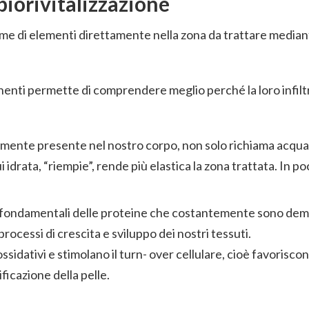
biorivitalizzazione
nsieme di elementi direttamente nella zona da trattare media
nenti permette di comprendere meglio perché la loro infil
lmente presente nel nostro corpo, non solo richiama acqua
 idrata, “riempie”, rende più elastica la zona trattata. In p
 fondamentali delle proteine che costantemente sono demo
processi di crescita e sviluppo dei nostri tessuti.
ssidativi e stimolano il turn- over cellulare, cioè favorisco
ficazione della pelle.