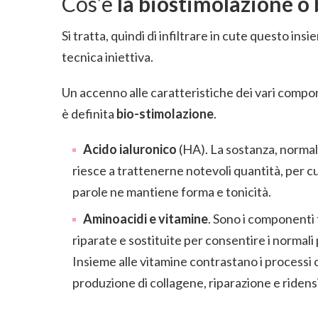
Cos’è
la biostimolazione o 
Si tratta, quindi di infiltrare in cute questo i
tecnica iniettiva.
Un accenno alle caratteristiche dei vari compo
è definita
bio-stimolazione
.
Acido ialuronico
(HA). La sostanza, norma
riesce a trattenerne notevoli quantità, per cui
parole ne mantiene forma e tonicità.
Aminoacidi e vitamine
. Sono i componenti
riparate e sostituite per consentire i normali 
Insieme alle vitamine contrastano i processi o
produzione di collagene, riparazione e ridensi