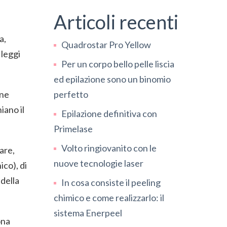
Articoli recenti
a,
Quadrostar Pro Yellow
 leggi
Per un corpo bello pelle liscia
ed epilazione sono un binomio
 ne
perfetto
iano il
Epilazione definitiva con
Primelase
Volto ringiovanito con le
are,
nuove tecnologie laser
nico
), di
 della
In cosa consiste il peeling
chimico e come realizzarlo: il
sistema Enerpeel
ona