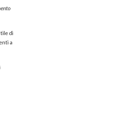
mento
tile di
enti a
i