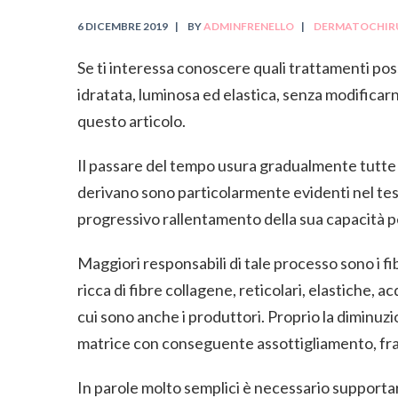
6 DICEMBRE 2019
BY
ADMINFRENELLO
DERMATOCHIR
Se ti interessa conoscere quali trattamenti pos
idratata, luminosa ed elastica, senza modificarn
questo articolo.
Il passare del tempo usura gradualmente tutte 
derivano sono particolarmente evidenti nel tess
progressivo rallentamento della sua capacità pe
Maggiori responsabili di tale processo sono i
fi
ricca di fibre collagene, reticolari, elastiche, acq
cui sono anche i produttori. Proprio la diminuzion
matrice con conseguente assottigliamento, fragil
In parole molto semplici è necessario supportar