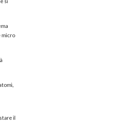
e si
rema
e micro
tà
atomi,
tare il