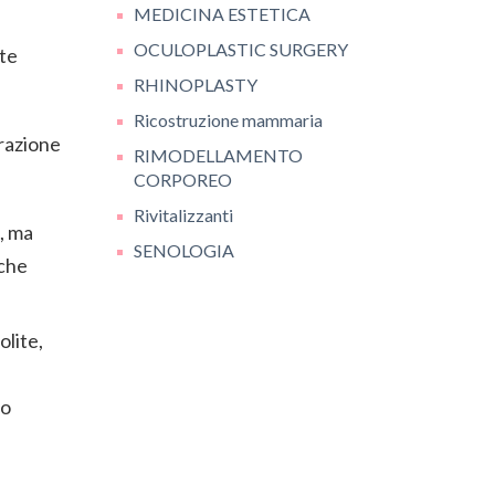
MEDICINA ESTETICA
OCULOPLASTIC SURGERY
nte
RHINOPLASTY
Ricostruzione mammaria
trazione
RIMODELLAMENTO
CORPOREO
Rivitalizzanti
, ma
SENOLOGIA
oche
lite,
no