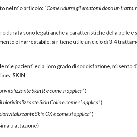
 nel mio articolo: “
Come ridurre gli ematomi dopo un tratta
oro durata sono legati anche a caratteristiche della pelle e s
nto è inarrestabile, si ritiene utile un ciclo di 3-4 trattam
le mie pazienti ed al loro grado di soddisfazione, mi sento d
 linea
SKIN
:
biorivitalizzante Skin R e come si applica
“)
 il biorivitalizzante Skin Colin e come si applica
“)
l biorivitalizzante Skin OX e come si applica
“)
sima trattazione)