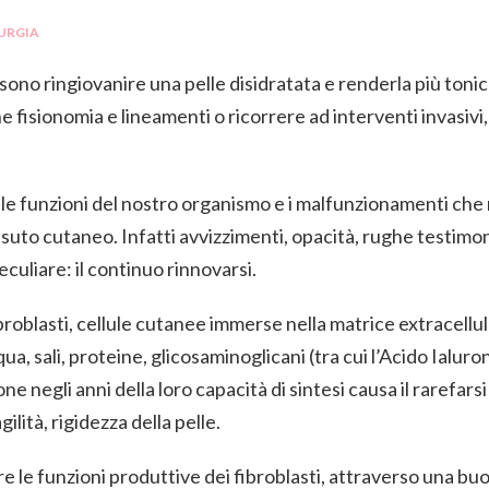
URGIA
sono ringiovanire una pelle disidratata e renderla più tonic
e fisionomia e lineamenti o ricorrere ad interventi invasivi,
le funzioni del nostro organismo e i malfunzionamenti che
uto cutaneo. Infatti avvizzimenti, opacità, rughe testimon
culiare: il continuo rinnovarsi.
broblasti
, cellule cutanee immerse nella matrice extracellul
ua, sali, proteine, glicosaminoglicani (tra cui l’
Acido Ialuro
e negli anni della loro capacità di sintesi causa il rarefarsi
ità, rigidezza della pelle.
e le funzioni produttive dei fibroblasti, attraverso una bu