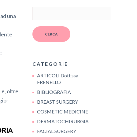
 ad una
olente
CERCA
:
CATEGORIE
ARTICOLI Dott.ssa
FRENELLO
 e, oltre
BIBLIOGRAFIA
gior
BREAST SURGERY
COSMETIC MEDICINE
DERMATOCHIRURGIA
FACIAL SURGERY