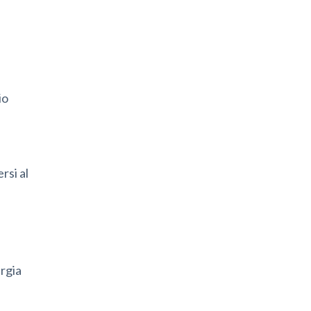
io
rsi al
rgia