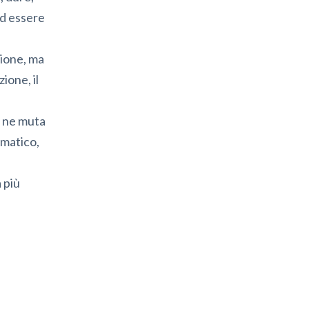
ed essere
zione, ma
zione, il
e ne muta
umatico,
 più