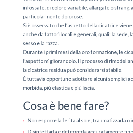
infossate, di colore variabile, allargate o sfrang
particolarmente dolorose.
Si è osservato che l’aspetto della cicatrice vien
anche da fattori locali e generali, quali: la sede, l
sesso e la razza.
Durante i primi mesi della oro formazione, le ci
l’aspetto migliorandolo. Il processo di rimodella
la cicatrice residua può considerarsi stabile.
È tuttavia opportuno adottare alcuni semplici a
morbida, più elastica e più liscia.
Cosa è bene fare?
Non esporre la ferita al sole, traumatizzarla o i
Disinfettarla e detergerla accuratamente fino