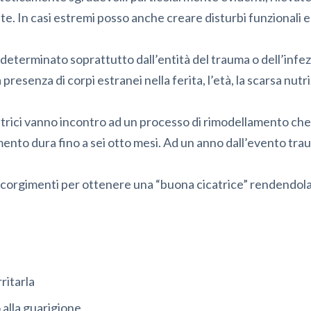
iate. In casi estremi posso anche creare disturbi funzionali 
e determinato soprattutto dall’entità del trauma o dell’infe
a presenza di corpi estranei nella ferita, l’età, la scarsa nutri
catrici vanno incontro ad un processo di rimodellamento ch
mento dura fino a sei otto mesi. Ad un anno dall’evento tra
ccorgimenti per ottenere una “buona cicatrice” rendendola
rritarla
 alla guarigione