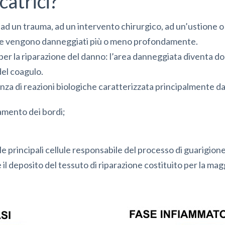
catrici?
d un trauma, ad un intervento chirurgico, ad un’ustione o
a pelle vengono danneggiati più o meno profondamente.
per la riparazione del danno: l’area danneggiata diventa d
del coagulo.
za di reazioni biologiche caratterizzata principalmente da
namento dei bordi;
o le principali cellule responsabile del processo di guarigione
il deposito del tessuto di riparazione costituito per la mag