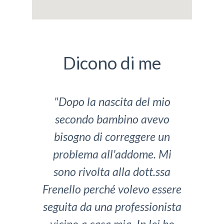
Dicono di me
"Dopo la nascita del mio
"Qu
secondo bambino avevo
bisogno di correggere un
addo
problema all'addome. Mi
in I
sono rivolta alla dott.ssa
Vole
Frenello perché volevo essere
seguita da una professionista
str
vicino a casa mia. In lei ho
Ne