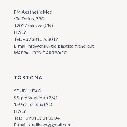
FM Aesthetic Med
Via Torino, 73G
12037 Saluzzo (CN)
ITALY
Tel.:
+39 334 5268047
E-mail:
info@chirurgia-plastica-frenello.it
MAPPA – COME ARRIVARE
TORTONA
STUDI HEVO
S.S. per Voghera n 25G
15057 Tortona (AL)
ITALY
Tel.:
+39 0131 81 35 84
E-mail:
studihevo@gmail.com