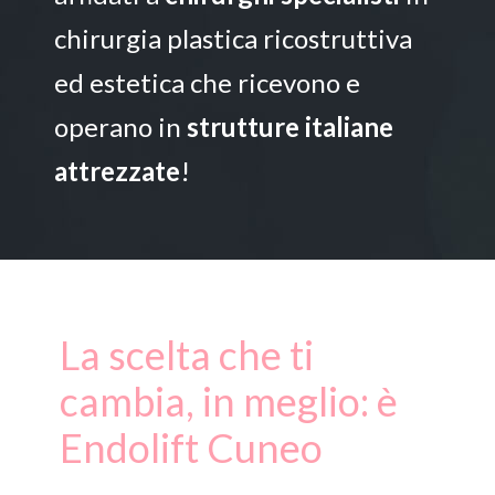
chirurgia plastica ricostruttiva
ed estetica che ricevono e
operano in
strutture italiane
attrezzate
!
La scelta che ti
cambia, in meglio: è
Endolift Cuneo