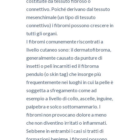
costituite da tessuto fibroso o
connettivo. Poiché derivano dal tessuto
mesenchimale (un tipo di tessuto
connettivo) i fibromi possono crescere in
tutti gli organi.
I fibromi comunemente riscontrati a
livello cutaneo sono: il dermatofibroma,
generalmente causato da punture di
insetti o peli incarniti ed il fibroma
pendulo (o skin tag) che insorge più
frequentemente nei luoghi in cui la pelle è
soggetta a sfregamento come ad
esempio a livello di collo, ascelle, inguine,
palpebra e solco sottomammario. I
fibromi non provocano dolore a meno
che non diventino irritati o infiammati.
Sebbene in entrambi i casi si tratti di
formazioni benigne, i fibromi possono