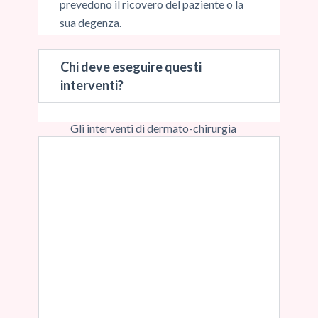
prevedono il ricovero del paziente o la
sua degenza.
Chi deve eseguire questi
interventi?
Gli interventi di dermato-chirurgia
sono atti chirurgici che interessano
cute e sottocute ed a volte gli strati
fasciali muscolari sottostanti. Per la
delicatezza delle aree interessate
(spesso viso ed aree esposte allo
sguardo quotidiano) e per la
necessità di un risultato ottimale,
dovrebbero essere eseguiti solo
da
specialisti in chirurgia plastica
.
Solo il chirurgo plastico è esperto