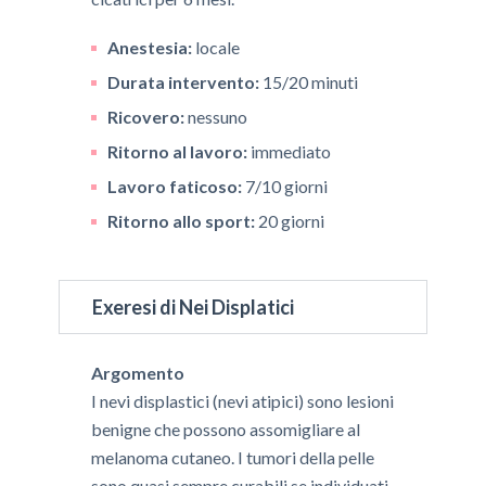
Anestesia:
locale
Durata intervento:
15/20 minuti
Ricovero:
nessuno
Ritorno al lavoro:
immediato
Lavoro faticoso:
7/10 giorni
Ritorno allo sport:
20 giorni
Exeresi di Nei Displatici
Argomento
I nevi displastici (nevi atipici) sono lesioni
benigne che possono assomigliare al
melanoma cutaneo. I tumori della pelle
sono quasi sempre curabili se individuati