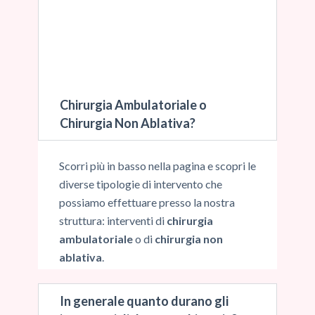
delle linee di tensione cutanee, del
grado di mobilizzazione dei tessuti
superficiali (usati per ottenere
coperture ottimali) e delle suture più
idonee ed estetiche.
Chirurgia Ambulatoriale o
Chirurgia Non Ablativa?
Scorri più in basso nella pagina e scopri le
diverse tipologie di intervento che
possiamo effettuare presso la nostra
struttura: interventi di
chirurgia
ambulatoriale
o di
chirurgia non
ablativa
.
In generale quanto durano gli